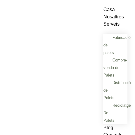
Casa
Vés
Nosaltres
al
Serveis
contingut
Fabricació
de
palets
Compra-
venda de
Palets
Distribució
de
Palets
Reciclatge
De
Palets
Blog
Contacte