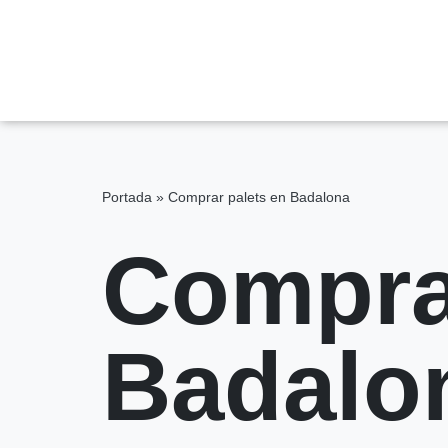
Saltar
al
contenido
Portada
»
Comprar palets en Badalona
Compra
Badalo