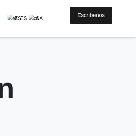
Escríbenos
ES
CA
n