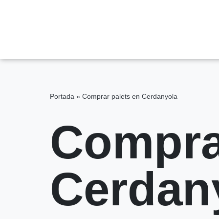
Saltar
al
contenido
Portada
»
Comprar palets en Cerdanyola
Compra
Cerdan