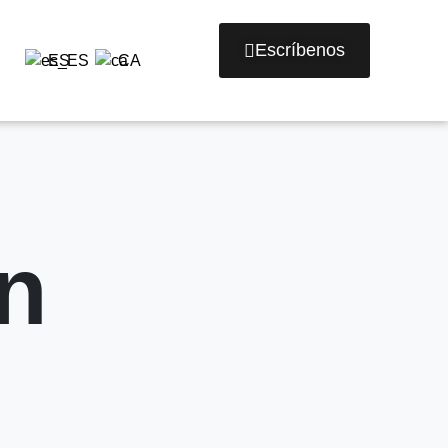
Escríbenos
ES
CA
n