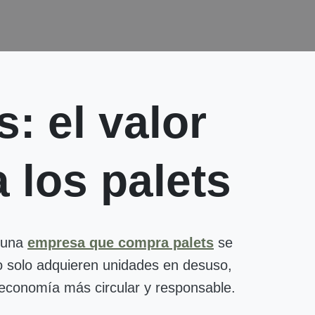
: el valor
 los palets
n una
empresa que compra palets
se
o solo adquieren unidades en desuso,
a economía más circular y responsable.