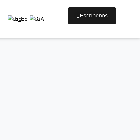
Escríbenos
ES
CA